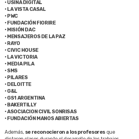
• USINA DIGITAL
• LA VISTA CASAL
• PWC
• FUNDACIÓN FIORIRE
• MISIÓN DAC
• MENSAJEROS DE LA PAZ
• RAYO
• CIVIC HOUSE
• LA VICTORIA
• MEDIA PILA
• SMS
• PILARES
• DELOITTE
• G&L
• GS1 ARGENTINA
• BAKERTILLY
• ASOCIACION CIVIL SONRISAS
• FUNDACIÓN MANOS ABIERTAS
Además,
se reconocieron a los profesores
que
dictaron clases durante el desarrollo de los trabajos,