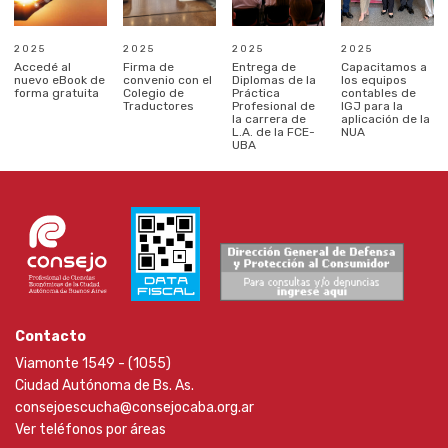
2025
2025
2025
2025
Accedé al
Firma de
Entrega de
Capacitamos a
nuevo eBook de
convenio con el
Diplomas de la
los equipos
forma gratuita
Colegio de
Práctica
contables de
Traductores
Profesional de
IGJ para la
la carrera de
aplicación de la
L.A. de la FCE-
NUA
UBA
Contacto
Viamonte 1549 - (1055)
Ciudad Autónoma de Bs. As.
consejoescucha@consejocaba.org.ar
Ver teléfonos por áreas