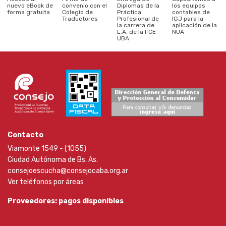
nuevo eBook de
convenio con el
Diplomas de la
los equipos
forma gratuita
Colegio de
Práctica
contables de
Traductores
Profesional de
IGJ para la
la carrera de
aplicación de la
L.A. de la FCE-
NUA
UBA
Contacto
Viamonte 1549 - (1055)
Ciudad Autónoma de Bs. As.
consejoescucha@consejocaba.org.ar
Ver teléfonos por áreas
Proveedores: pagos disponibles