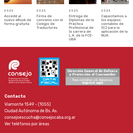
2025
2025
2025
2025
Accedé al
Firma de
Entrega de
Capacitamos a
nuevo eBook de
convenio con el
Diplomas de la
los equipos
forma gratuita
Colegio de
Práctica
contables de
Traductores
Profesional de
IGJ para la
la carrera de
aplicación de la
L.A. de la FCE-
NUA
UBA
Contacto
Viamonte 1549 - (1055)
Ciudad Autónoma de Bs. As.
consejoescucha@consejocaba.org.ar
Ver teléfonos por áreas