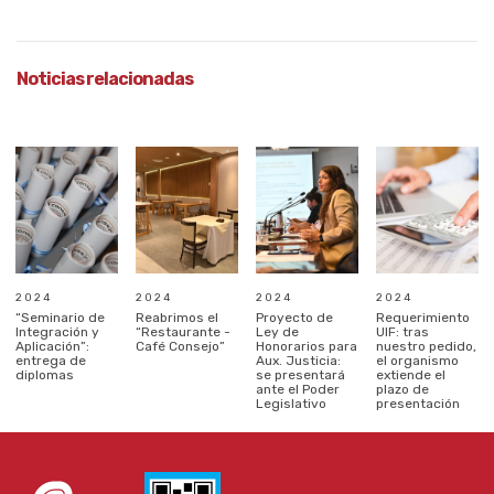
Noticias relacionadas
2024
2024
2024
2024
“Seminario de
Reabrimos el
Proyecto de
Requerimiento
Integración y
“Restaurante -
Ley de
UIF: tras
Aplicación”:
Café Consejo”
Honorarios para
nuestro pedido,
entrega de
Aux. Justicia:
el organismo
diplomas
se presentará
extiende el
ante el Poder
plazo de
Legislativo
presentación