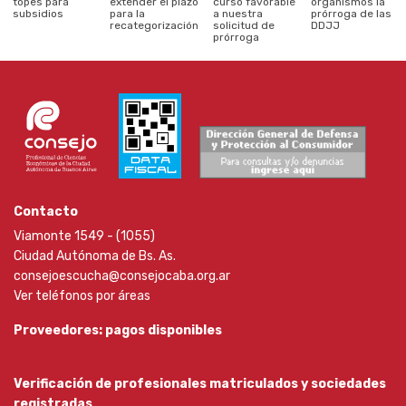
topes para
extender el plazo
curso favorable
organismos la
subsidios
para la
a nuestra
prórroga de las
recategorización
solicitud de
DDJJ
prórroga
Contacto
Viamonte 1549 - (1055)
Ciudad Autónoma de Bs. As.
consejoescucha@consejocaba.org.ar
Ver teléfonos por áreas
Proveedores: pagos disponibles
Verificación de profesionales matriculados y sociedades
registradas